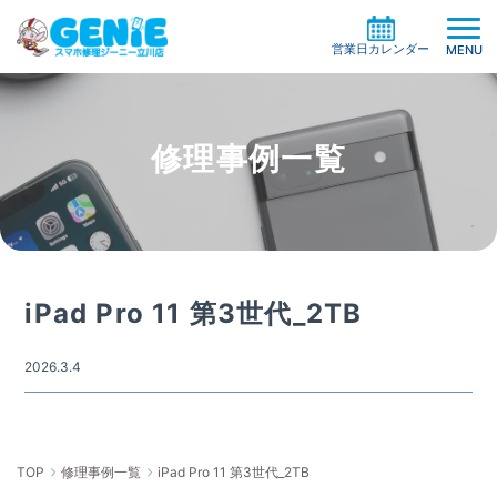
営業日カレンダー
MENU
修理事例一覧
修理料金の検索
機種一覧から探す
買取サービス
症状別一覧から探す
修理事例
ガラスコーティング
iPad Pro 11 第3世代_2TB
修理の流れ
ケイタイサポート
お役立ち情報
2026.3.4
お客様の声
店舗情報
よくある質問
お知らせ
TOP
修理事例一覧
iPad Pro 11 第3世代_2TB
系列店・協力店募集