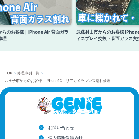
らのお客様｜iPhone Air 背面ガラ
武蔵村山市からのお客様 iPhone
修理
ィスプレイ交換・背面ガラス交
TOP
修理事例一覧
八王子市からのお客様 iPhone13 リアカメラレンズ割れ修理
お問い合わせ
個人情報保護方針