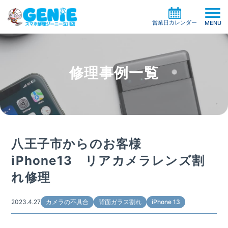
営業日カレンダー
MENU
修理事例一覧
修理料金の検索
機種一覧から探す
買取サービス
症状別一覧から探す
修理事例
ガラスコーティング
八王子市からのお客様
修理の流れ
ケイタイサポート
iPhone13 リアカメラレンズ割
お役立ち情報
れ修理
お客様の声
店舗情報
よくある質問
お知らせ
2023.4.27
カメラの不具合
背面ガラス割れ
iPhone 13
系列店・協力店募集