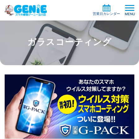
営業日カレンダー
MENU
ガラスコーティング
修理料金の検索
機種一覧から探す
買取サービス
症状別一覧から探す
修理事例
ガラスコーティング
修理の流れ
ケイタイサポート
お役立ち情報
お客様の声
店舗情報
よくある質問
お知らせ
系列店・協力店募集