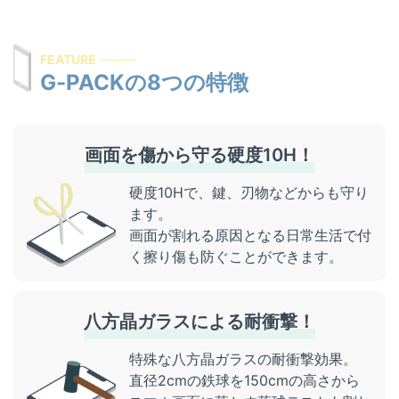
屋号を替えずに総務省登録修理業者として運営を
希望する修理店様へ
FEATURE
割引キャンペーン
G-PACKの8つの特徴
お問い合わせ
画面を傷から守る硬度10H！
硬度10Hで、鍵、刃物などからも守り
ます。
画面が割れる原因となる日常生活で付
く擦り傷も防ぐことができます。
八方晶ガラスによる耐衝撃！
特殊な八方晶ガラスの耐衝撃効果。
直径2cmの鉄球を150cmの高さから