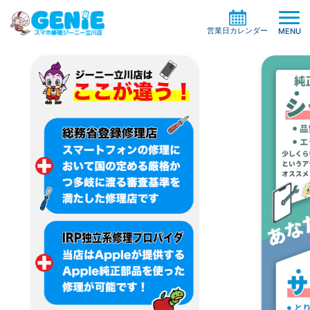
立川のiPhone・スマホ修理
営業日カレンダー
MENU
修理料金の検索
機種一覧から探す
買取サービス
症状別一覧から探す
修理事例
ガラスコーティング
修理の流れ
ケイタイサポート
お役立ち情報
お客様の声
店舗情報
よくある質問
お知らせ
系列店・協力店募集