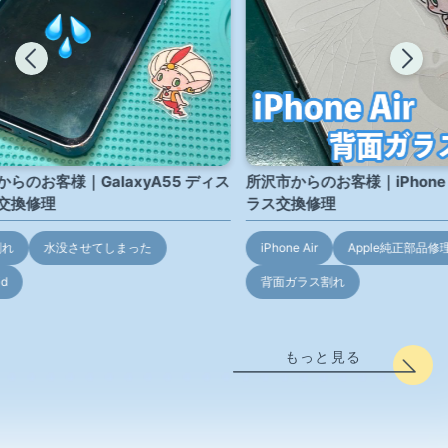
らのお客様｜GalaxyA55 ディス
所沢市からのお客様｜iPhone 
交換修理
ラス交換修理
割れ
水没させてしまった
iPhone Air
Apple純正部品修
id
背面ガラス割れ
もっと見る