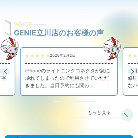
GENIE立川店のお客様の声
2026年2月2日
てしま
iPhoneのライトニングコネクタが急に
先日
丁寧
壊れてしまったので利用させていただ
修理
きました。当日予約にも関わ…
なバ
もっと見る