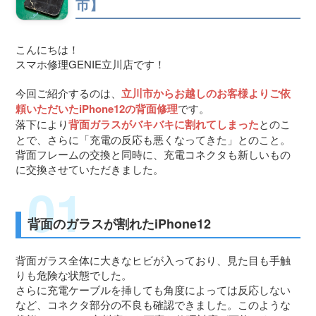
市】
屋号を替えずに総務省登録修理業者として運営を
希望する修理店様へ
こんにちは！
割引キャンペーン
スマホ修理GENIE立川店です！
お問い合わせ
今回ご紹介するのは、
立川市からお越しのお客様よりご依
頼いただいたiPhone12の背面修理
です。
落下により
背面ガラスがバキバキに割れてしまった
とのこ
とで、さらに「充電の反応も悪くなってきた」とのこと。
背面フレームの交換と同時に、充電コネクタも新しいもの
に交換させていただきました。
背面のガラスが割れたiPhone12
背面ガラス全体に大きなヒビが入っており、見た目も手触
りも危険な状態でした。
さらに充電ケーブルを挿しても角度によっては反応しない
など、コネクタ部分の不良も確認できました。このような