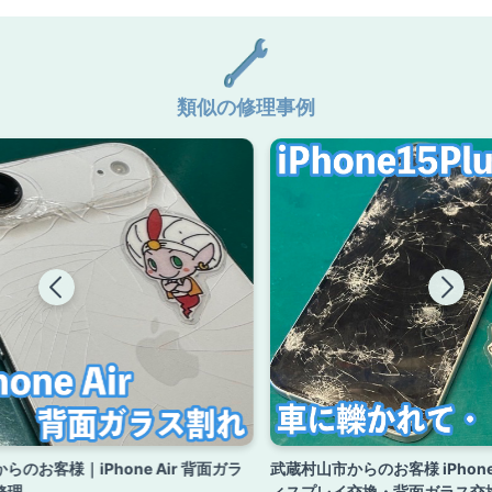
類似の修理事例
らのお客様｜iPhone Air 背面ガラ
武蔵村山市からのお客様 iPhone
修理
ィスプレイ交換・背面ガラス交