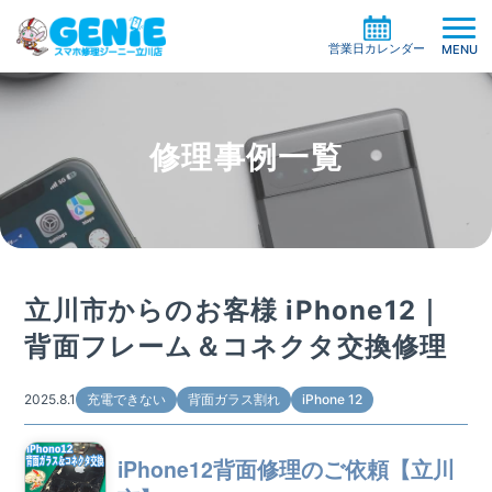
営業日カレンダー
MENU
修理事例一覧
修理料金の検索
機種一覧から探す
買取サービス
症状別一覧から探す
修理事例
ガラスコーティング
立川市からのお客様 iPhone12｜
修理の流れ
ケイタイサポート
背面フレーム＆コネクタ交換修理
お役立ち情報
お客様の声
店舗情報
2025.8.1
充電できない
背面ガラス割れ
iPhone 12
よくある質問
お知らせ
iPhone12背面修理のご依頼【立川
系列店・協力店募集