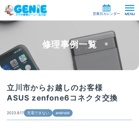
営業日カレンダー
MENU
修理事例一覧
修理料金の検索
機種一覧から探す
買取サービス
症状別一覧から探す
修理事例
ガラスコーティング
立川市からお越しのお客様
修理の流れ
ケイタイサポート
ASUS zenfone6コネクタ交換
お役立ち情報
お客様の声
店舗情報
2023.8.17
充電できない
android
よくある質問
お知らせ
系列店・協力店募集