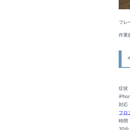
フレ
作業
症状
iP
対応
フロ
時間
30分