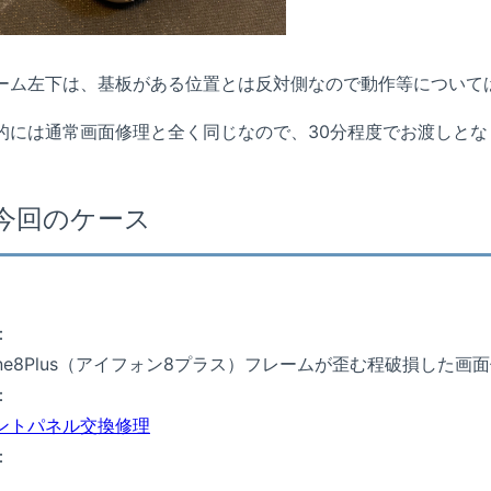
ーム左下は、基板がある位置とは反対側なので動作等について
的には通常画面修理と全く同じなので、30分程度でお渡しとな
今回のケース
：
hone8Plus（アイフォン8プラス）フレームが歪む程破損した画
：
ントパネル交換修理
：