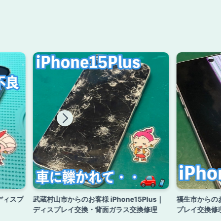
 ディスプ
武蔵村山市からのお客様 iPhone15Plus｜
福生市からのお
ディスプレイ交換・背面ガラス交換修理
プレイ交換修