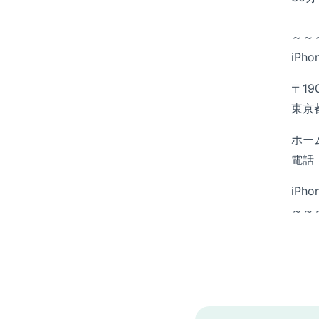
～～
iPh
〒19
東京都
ホー
電話
iP
～～