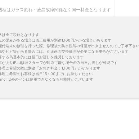
機種はガラス割れ・液晶故障関係なく同一料金となります
格は全て税込となります
ムの歪みがある場合は矯正費用が別途1,100円かかる場合があります
能付端末の修理を行った際、修理後の防水性能の保証が出来ませんのでご了承下さ
傷やヒビ等がある場合には、別途画面交換修理が必要になる場合がございます
要する為基本的には翌日お渡しを推奨しております
庫がありiPad修理スタッフが対応可能な場合のみ当日お渡しが可能です
修理ご希望の際は別途「お急ぎ料金：1,100円」がかかります
修理ご希望のお客様は当日15：00までにお持ちください
epencil以外のペンは使用できなくなる可能性がございます