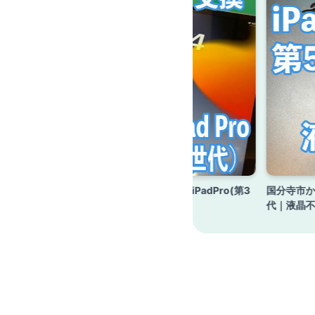
d Pro（第
日野市からのお客様 11インチiPadPro(第3
国分寺市から
世代)｜バッテリー交換
代｜液晶