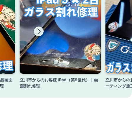
液晶画面
立川市からのお客様 iPad（第9世代）｜画
立川市からのお客
理
面割れ修理
ーティング施