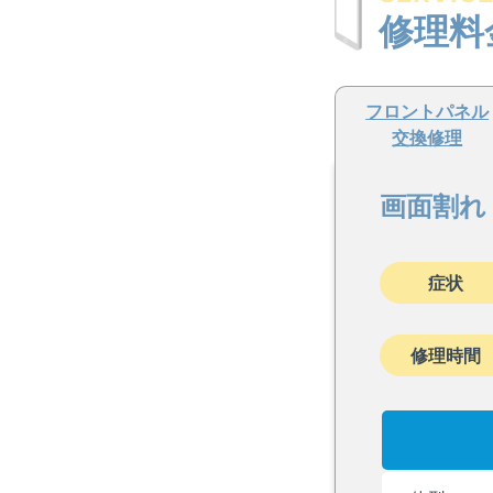
修理料
フロントパネル
交換修理
画面割れ
症状
修理時間