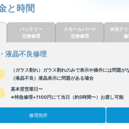
金と時間
バッテリー
スモールパーツ
水没クリ
交換修理
交換修理
修
・液晶不良修理
（ガラス割れ）ガラス割れのみで表示や操作には問題が
（液晶不良）液晶表示に問題がある場合
基本翌営業日〜
※特急修理+1100円にて当日（約5時間〜）お渡し可能
修理箇所