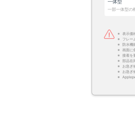
一体型
一部一体型の
表示価
フレー
防水機
画面に
接着を
部品在
お急ぎ
お急ぎ
Appl