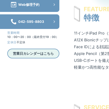
Web修理予約
FEATUR
特徴
042-595-8803
11インチiPad P
営業時間
10：00〜20：00（最終受付19：00）
A12X Bioni
定休日
不定休
Face IDによる
Apple Pencil
営業日カレンダーはこちら
USB-Cポートを
軽量かつ高性能なタ
SERVIC