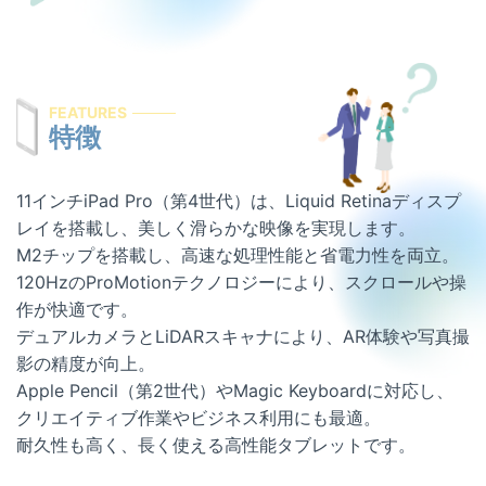
屋号を替えずに総務省登録修理業者として運営を
希望する修理店様へ
割引キャンペーン
FEATURES
お問い合わせ
特徴
11インチiPad Pro（第4世代）は、Liquid Retinaディスプ
レイを搭載し、美しく滑らかな映像を実現します。
M2チップを搭載し、高速な処理性能と省電力性を両立。
120HzのProMotionテクノロジーにより、スクロールや操
作が快適です。
デュアルカメラとLiDARスキャナにより、AR体験や写真撮
影の精度が向上。
Apple Pencil（第2世代）やMagic Keyboardに対応し、
クリエイティブ作業やビジネス利用にも最適。
耐久性も高く、長く使える高性能タブレットです。