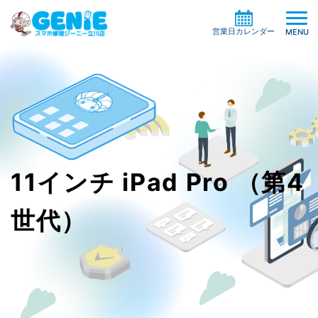
営業日カレンダー
MENU
修理料金の検索
機種一覧から探す
買取サービス
症状別一覧から探す
11インチ iPad Pro （第4
修理事例
ガラスコーティング
修理の流れ
ケイタイサポート
世代）
お役立ち情報
お客様の声
店舗情報
よくある質問
お知らせ
系列店・協力店募集