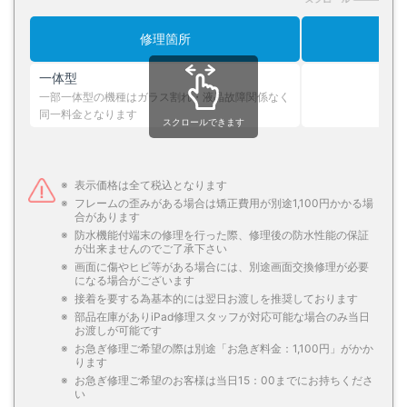
修理箇所
一体型
一部一体型の機種はガラス割れ・液晶故障関係なく
同一料金となります
スクロールできます
表示価格は全て税込となります
フレームの歪みがある場合は矯正費用が別途1,100円かかる場
合があります
防水機能付端末の修理を行った際、修理後の防水性能の保証
が出来ませんのでご了承下さい
画面に傷やヒビ等がある場合には、別途画面交換修理が必要
になる場合がございます
接着を要する為基本的には翌日お渡しを推奨しております
部品在庫がありiPad修理スタッフが対応可能な場合のみ当日
お渡しが可能です
お急ぎ修理ご希望の際は別途「お急ぎ料金：1,100円」がかか
ります
お急ぎ修理ご希望のお客様は当日15：00までにお持ちくださ
い