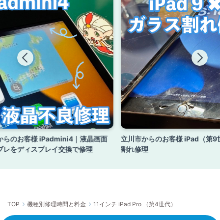
らのお客様 iPadmini4｜液晶画面
立川市からのお客様 iPad（第
ブレをディスプレイ交換で修理
割れ修理
TOP
機種別修理時間と料金
11インチ iPad Pro （第4世代）