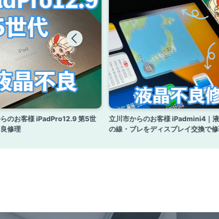
のお客様 iPadPro12.9 第5世
立川市からのお客様 iPadmini4｜
不良修理
の線・ブレをディスプレイ交換で修