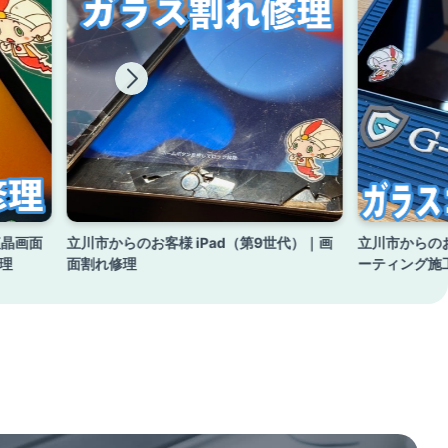
液晶画面
立川市からのお客様 iPad（第9世代）｜画
立川市からのお客
理
面割れ修理
ーティング施