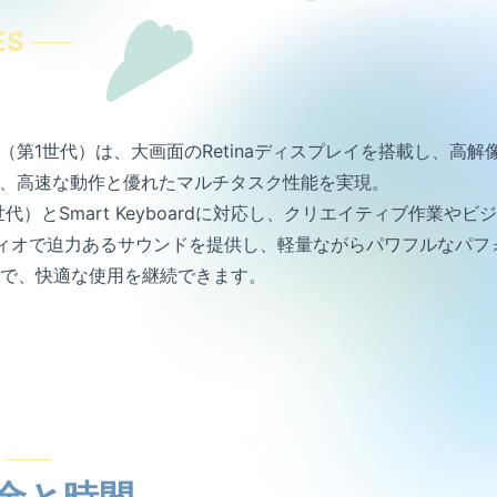
ES
d Pro（第1世代）は、大画面のRetinaディスプレイを搭載し
し、高速な動作と優れたマルチタスク性能を実現。
l（第1世代）とSmart Keyboardに対応し、クリエイティブ作業
ィオで迫力あるサウンドを提供し、軽量ながらパワフルなパフ
で、快適な使用を継続できます。
E