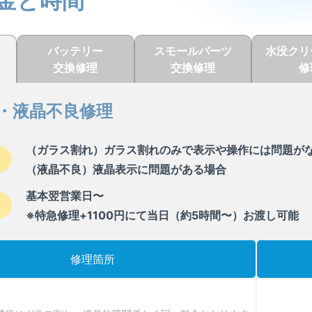
金と時間
バッテリー
スモールパーツ
水没クリ
交換修理
交換修理
修
・液晶不良修理
（ガラス割れ）ガラス割れのみで表示や操作には問題が
（液晶不良）液晶表示に問題がある場合
基本翌営業日〜
※特急修理+1100円にて当日（約5時間〜）お渡し可能
修理箇所