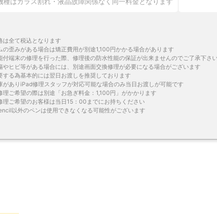
機種はガラス割れ・液晶故障関係なく同一料金となります
格は全て税込となります
ムの歪みがある場合は矯正費用が別途1,100円かかる場合があります
能付端末の修理を行った際、修理後の防水性能の保証が出来ませんのでご了承下さ
傷やヒビ等がある場合には、別途画面交換修理が必要になる場合がございます
要する為基本的には翌日お渡しを推奨しております
庫がありiPad修理スタッフが対応可能な場合のみ当日お渡しが可能です
修理ご希望の際は別途「お急ぎ料金：1,100円」がかかります
修理ご希望のお客様は当日15：00までにお持ちください
epencil以外のペンは使用できなくなる可能性がございます