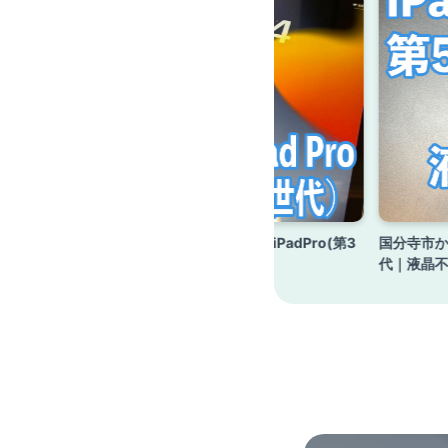
d Pro（第
日野市からのお客様 11インチiPadPro(第3
国分寺市から
世代)｜バッテリー交換
代｜液晶