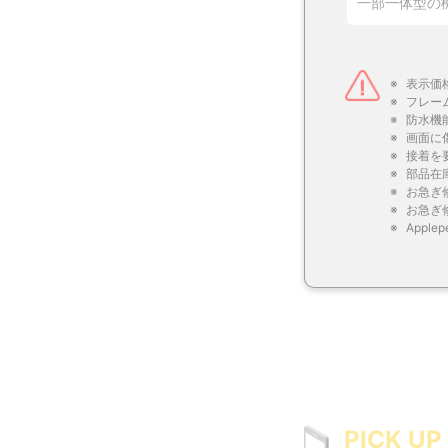
一部一体型の
表示価
フレー
防水機
画面に
接着を
部品在
お急ぎ
お急ぎ
Appl
PICK UP