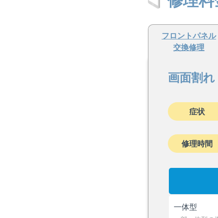
修理料
フロントパネル
交換修理
画面割れ
症状
修理時間
一体型