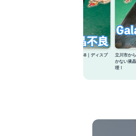
｜バッテリー
立川市からのお客様 Galaxy S8｜ディスプ
立川市からの
レイ交換修理
かない液
理！