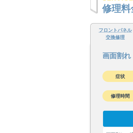
修理料
フロントパネル
交換修理
画面割れ
症状
修理時間