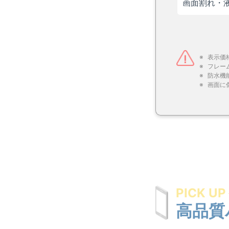
画面割れ・
表示価
フレー
防水機
画面に
PICK UP
高品質