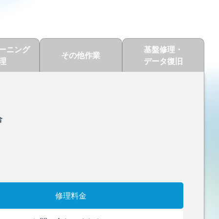
ーニング
基盤修理・
その他作業
理
データ復旧
合
修理料金