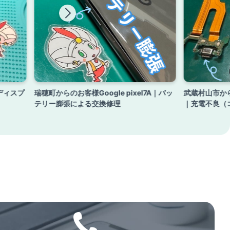
 ディスプ
瑞穂町からのお客様Google pixel7A｜バッ
武蔵村山市からの
テリー膨張による交換修理
｜充電不良（