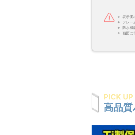
表示価
フレー
防水機
画面に
PICK UP
高品質