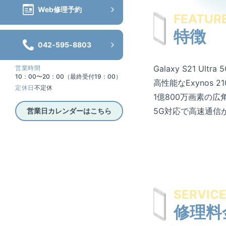
Web修理予約
FEATUR
特徴
042-595-8803
Galaxy S21 U
営業時間
10：00〜20：00（最終受付19：00）
高性能なExynos 
定休日
不定休
1億800万画素の
5G対応で高速通信
営業日カレンダーはこちら
SERVIC
修理料