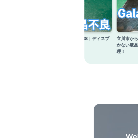
｜バッテリー
立川市からのお客様 Galaxy S8｜ディスプ
立川市からの
レイ交換修理
かない液
理！
W