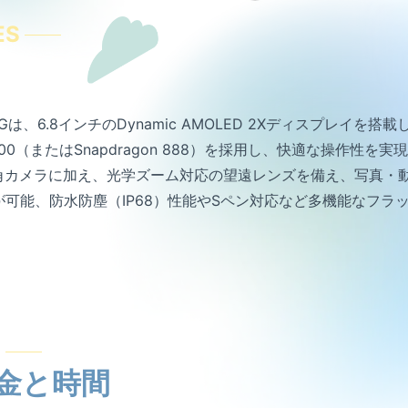
ES
ltra 5Gは、6.8インチのDynamic AMOLED 2Xディスプ
2100（またはSnapdragon 888）を採用し、快適な操作性を実
広角カメラに加え、光学ズーム対応の望遠レンズを備え、写真・
が可能、防水防塵（IP68）性能やSペン対応など多機能なフラ
E
金と時間