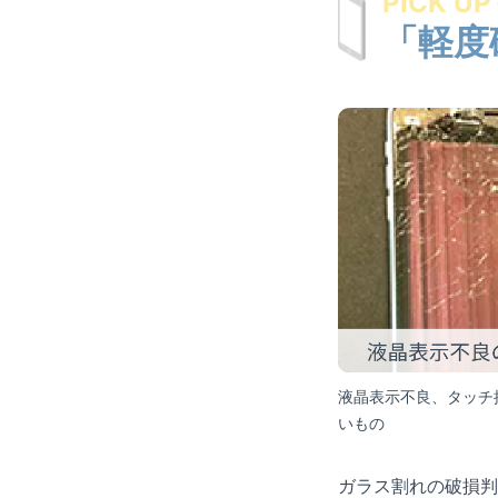
PICK UP
「軽度
液晶表示不良、タッチ
いもの
ガラス割れの破損判