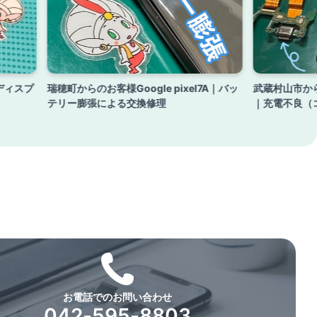
 ディスプ
瑞穂町からのお客様Google pixel7A｜バッ
武蔵村山市からの
テリー膨張による交換修理
｜充電不良（
お電話でのお問い合わせ
042-595-8803