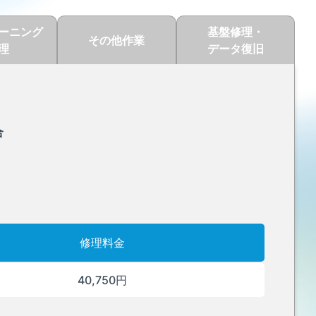
ーニング
基盤修理・
その他作業
理
データ復旧
合
修理料金
40,750円