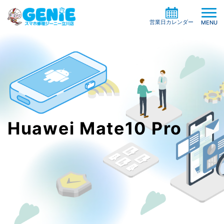
営業日カレンダー
MENU
修理料金の検索
機種一覧から探す
買取サービス
症状別一覧から探す
Huawei Mate10 Pro
修理事例
ガラスコーティング
修理の流れ
ケイタイサポート
お役立ち情報
お客様の声
店舗情報
よくある質問
お知らせ
系列店・協力店募集