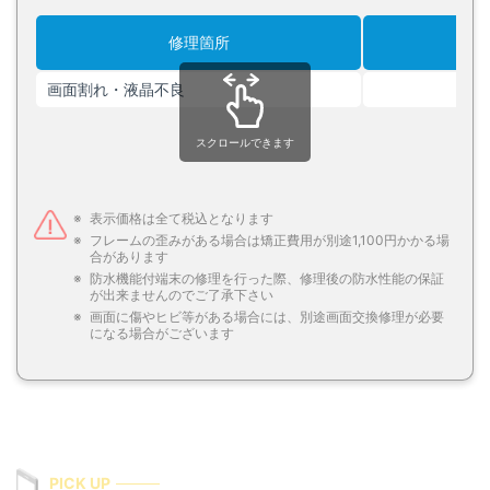
修理箇所
画面割れ・液晶不良
スクロールできます
表示価格は全て税込となります
フレームの歪みがある場合は矯正費用が別途1,100円かかる場
合があります
防水機能付端末の修理を行った際、修理後の防水性能の保証
が出来ませんのでご了承下さい
画面に傷やヒビ等がある場合には、別途画面交換修理が必要
になる場合がございます
PICK UP