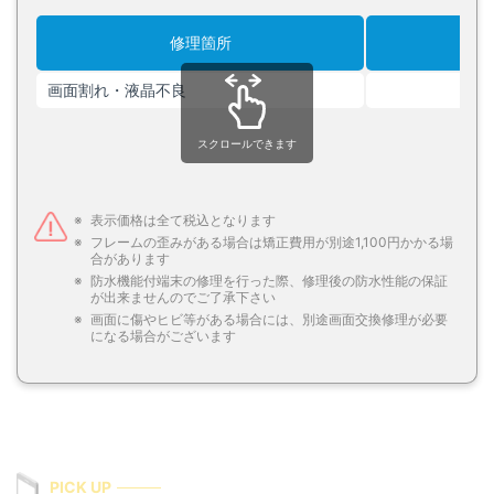
修理箇所
画面割れ・液晶不良
スクロールできます
表示価格は全て税込となります
フレームの歪みがある場合は矯正費用が別途1,100円かかる場
合があります
防水機能付端末の修理を行った際、修理後の防水性能の保証
が出来ませんのでご了承下さい
画面に傷やヒビ等がある場合には、別途画面交換修理が必要
になる場合がございます
PICK UP