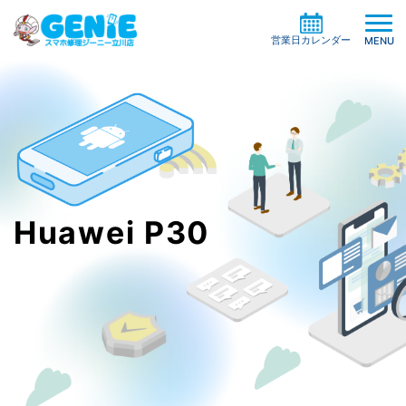
営業日カレンダー
MENU
修理料金の検索
機種一覧から探す
買取サービス
症状別一覧から探す
Huawei P30
修理事例
ガラスコーティング
修理の流れ
ケイタイサポート
お役立ち情報
お客様の声
店舗情報
よくある質問
お知らせ
系列店・協力店募集