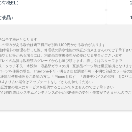
有機EL）
（液晶）
格は全て税込となります
ムの歪みがある場合は矯正費用が別途1,100円かかる場合があります
能付端末の修理を行った際、修理後の防水性能の保証が出来ませんのでご了承下さ
傷やヒビ等がある場合には、別途画面交換修理が必要になる場合がございます
プレイの品質は数種類のグレードからお選び頂けます。詳しくはスタッフまで
良・タッチ不良・水没跡・液晶部ガラス欠損・互換品パーツ等は重度破損となりま
パーツを使用の場合、TrueTone不可・明るさ自動調整不可・不明な部品エラー等
le純正部品使用修理をご希望の方は「iPhoneを探す」「盗難デバイスの保護」をOF
が13.4より古い場合はアップデートをしてからお持ちください
le保証対象の端末にサービスを提供することができませんのでご了承下さい
の15時以降はシステムメンテナンスのためIRP修理の受付・作業ができませんので