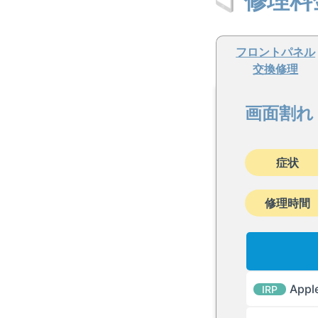
修理料
フロントパネル
交換修理
画面割れ
症状
修理時間
App
IRP