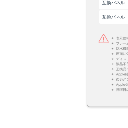
互換パネル（
互換パネル
表示価
フレー
防水機
画面に
ディス
液晶不
互換品
App
iOS
App
日曜日