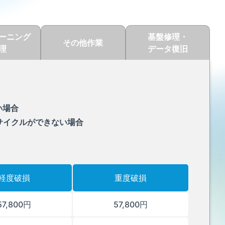
ーニング
基盤修理・
その他作業
理
データ復旧
い場合
サイクルができない場合
軽度破損
重度破損
57,800円
57,800円