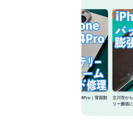
14Pro｜背
日野市からのお客様 iPhone14Pro｜背面割
立川市からの
修理
れ・バッテリー交換修理
リー膨張