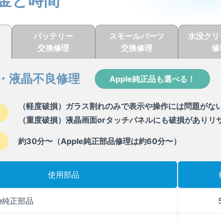
金と時間
バッテリー
スモールパーツ
水没クリ
交換修理
交換修理
修
・液晶不良修理
Apple純正品も選べる！
（軽度破損）ガラス割れのみで表示や操作には問題がな
（重度破損）液晶画面orタッチパネルにも破損がありリ
約30分〜（Apple純正部品修理は約60分〜）
使用部品
le純正部品