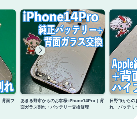
o｜背面フ
あきる野市からのお客様 iPhone14Pro｜背
日野市からのお客
面ガラス割れ・バッテリー交換修理
れ・バッテリ