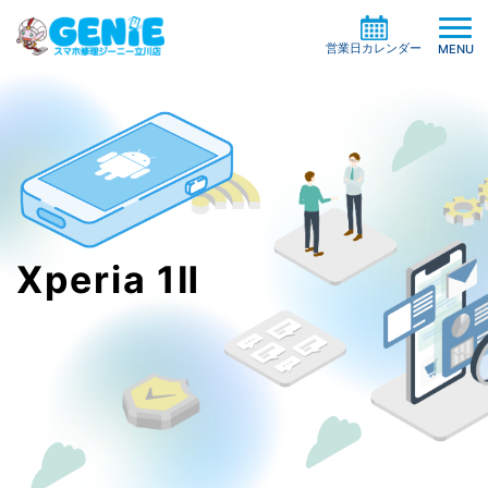
営業日カレンダー
MENU
修理料金の検索
機種一覧から探す
買取サービス
症状別一覧から探す
Xperia 1Ⅱ
修理事例
ガラスコーティング
修理の流れ
ケイタイサポート
お役立ち情報
お客様の声
店舗情報
よくある質問
お知らせ
系列店・協力店募集