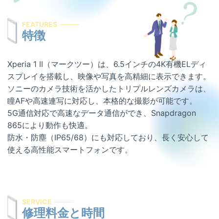
屋号を替えずに総務省登録修理業者として運営を
希望する修理店様へ
FEATURES
特徴
割引キャンペーン
お問い合わせ
Xperia 1 II（マークツー）は、6.5インチの4K有機ELディ
スプレイを搭載し、映像や写真を高精細に表示できます。
ソニーのカメラ技術を活かしたトリプルレンズカメラは、
瞳AFや高速連写に対応し、本格的な撮影が可能です。
5G通信対応で高速なデータ通信ができ、Snapdragon
865により動作も快適。
防水・防塵（IP65/68）にも対応しており、長く安心して
使える高性能スマートフォンです。
SERVICE
修理料金と時間