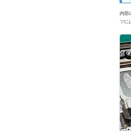
内部
ツに