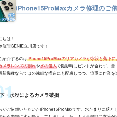
iPhone15ProMaxカメラ修理の
にちは！
ホ修理GENIE立川店です！
ご紹介するのは
iPhone15ProMaxのリアカメラが水没と落
カメラレンズの割れ
や
水の侵入
で撮影時にピントが合わず、曇
最新機種ならではの繊細な構造にも配慮しつつ、慎重に作業を
下・水没によるカメラ破損
らがご依頼いただいたiPhone15ProMaxです。水たまりに
間から内部に水が侵入してしまいました。カメラ機能に支障が