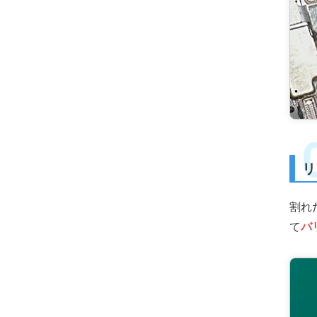
リ
割れ
て
バ