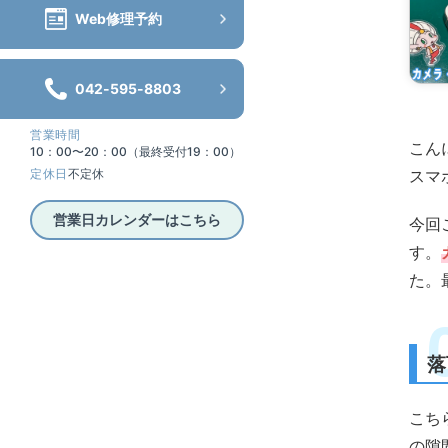
Web修理予約
042-595-8803
営業時間
こん
10：00〜20：00（最終受付19：00）
スマ
定休日
不定休
営業日カレンダーはこちら
今回
す。
た。
落
こち
の隙