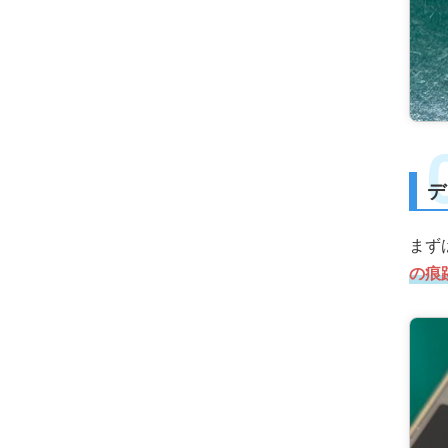
デ
まず
の痕