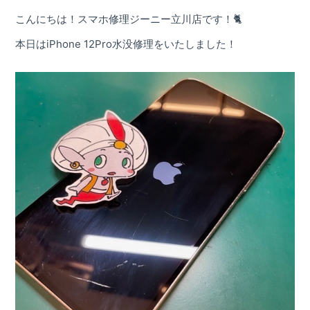
屋号を替えずに総務省登録修理業者として運営を希望す
こんにちは！スマホ修理ジーニー立川店です！🐈
割引キャンペーン
本日はiPhone 12Pro水没修理をいたしました！
お問い合わせ