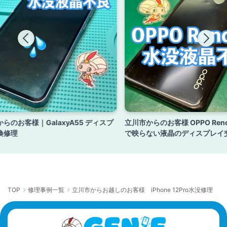
らのお客様｜GalaxyA55 ディスプ
立川市からのお客様 OPPO Ren
換修理
で映らない液晶のディスプレイ
TOP
修理事例一覧
立川市からお越しのお客様 iPhone 12Pro水没修理