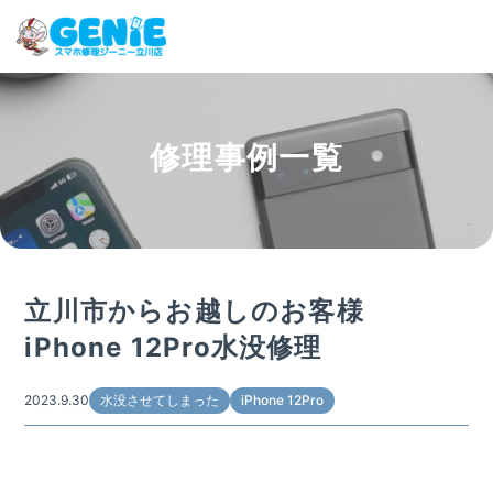
修理事例一覧
修理料金の検索
機種一覧から探す
買取サービス
症状別一覧から探す
修理事例
ガラスコーティング
立川市からお越しのお客様
修理の流れ
ケイタイサポート
iPhone 12Pro水没修理
お役立ち情報
お客様の声
2023.9.30
水没させてしまった
iPhone 12Pro
店舗情報
よくある質問
お知らせ
系列店・協力店募集