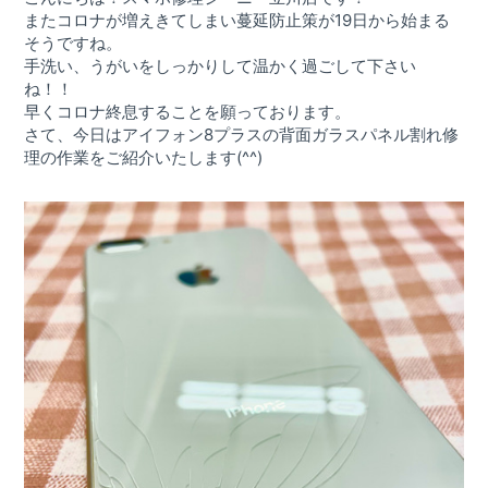
屋号を替えずに総務省登録修理業者として運営を
またコロナが増えきてしまい蔓延防止策が19日から始まる
希望する修理店様へ
そうですね。
手洗い、うがいをしっかりして温かく過ごして下さい
割引キャンペーン
ね！！
早くコロナ終息することを願っております。
お問い合わせ
さて、今日はアイフォン8プラスの背面ガラスパネル割れ修
理の作業をご紹介いたします(^^)