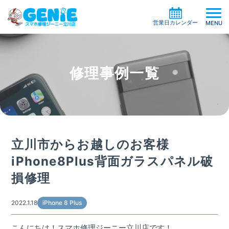
営業日カレンダー
MENU
修理事例一覧
修理料金の検索
機種一覧から探す
買取サービス
症状別一覧から探す
修理事例
ガラスコーティング
立川市からお越しのお客様
修理の流れ
ケイタイサポート
iPhone8Plus背面ガラスパネル破
お役立ち情報
損修理
お客様の声
店舗情報
よくある質問
お知らせ
2022.1.18
iPhone 8 Plus
系列店・協力店募集
こんにちは！スマホ修理ジーニー立川店です！