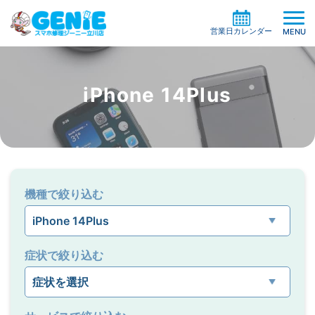
営業日カレンダー
MENU
iPhone 14Plus
修理料金の検索
機種一覧から探す
買取サービス
症状別一覧から探す
修理事例
ガラスコーティング
機種で絞り込む
修理の流れ
ケイタイサポート
お役立ち情報
お客様の声
店舗情報
症状で絞り込む
よくある質問
お知らせ
系列店・協力店募集