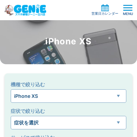
営業日カレンダー
MENU
iPhone XS
修理料金の検索
機種一覧から探す
買取サービス
症状別一覧から探す
修理事例
ガラスコーティング
機種で絞り込む
修理の流れ
ケイタイサポート
お役立ち情報
お客様の声
店舗情報
症状で絞り込む
よくある質問
お知らせ
系列店・協力店募集